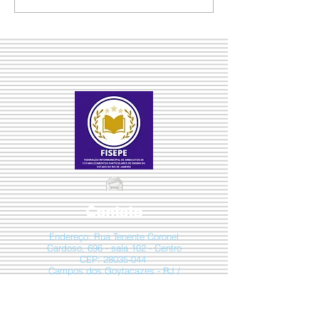
Contato
Endereço: Rua Tenente Coronel
Cardoso, 696 - sala 102 - Centro
CEP:
28035-044
Campos dos Goytacazes - RJ /
Brasil
Tel:
(22) 2723-3099
Whats App:
E-mail:
sinepe@sinepe.com.br