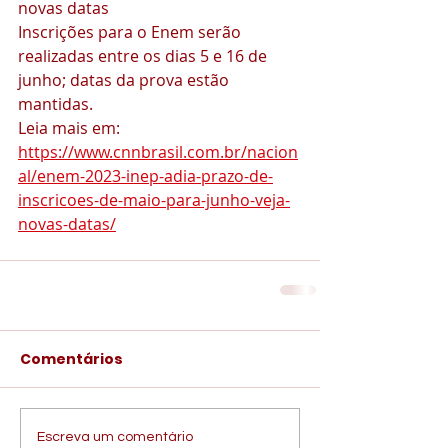
novas datas
Inscrições para o Enem serão 
realizadas entre os dias 5 e 16 de 
junho; datas da prova estão 
mantidas.
Leia mais em: 
https://www.cnnbrasil.com.br/nacion
al/enem-2023-inep-adia-prazo-de-
inscricoes-de-maio-para-junho-veja-
novas-datas/
Comentários
Escreva um comentário