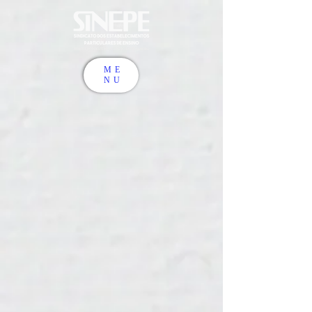
ME
NU